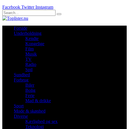
Facebook
Twitter
Instagram
Forside
Underholdning
Kendte
Kongelige
Film
Musik
TV
Radio
Spil
Sundhed
Forbrug
Biler
Bolig
Ferie
Mad & drikke
Sport
Mode & skønhed
Diverse
Kærlighed og sex
Teknologi