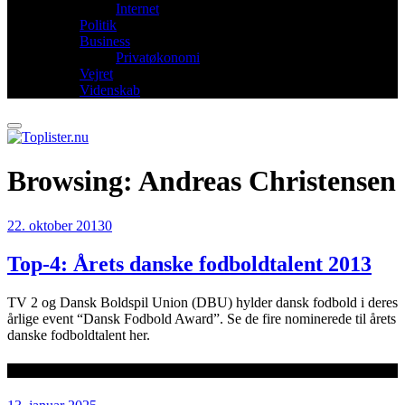
Internet
Politik
Business
Privatøkonomi
Vejret
Videnskab
Browsing:
Andreas Christensen
22. oktober 2013
0
Top-4: Årets danske fodboldtalent 2013
TV 2 og Dansk Boldspil Union (DBU) hylder dansk fodbold i deres
årlige event “Dansk Fodbold Award”. Se de fire nominerede til årets
danske fodboldtalent her.
Seneste artikler