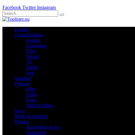
Facebook
Twitter
Instagram
Forside
Underholdning
Kendte
Kongelige
Film
Musik
TV
Radio
Spil
Sundhed
Forbrug
Biler
Bolig
Ferie
Mad & drikke
Sport
Mode & skønhed
Diverse
Kærlighed og sex
Teknologi