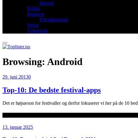
Internet
Politik
Business
Privatøkonomi
Vejret
Videnskab
Browsing:
Android
29. juni 2013
0
Top-10: De bedste festival-apps
Det er højsæson for festivaller og derfor fokuserer vi her på de 10 be
Seneste artikler
13. januar 2025