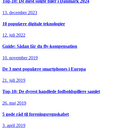
Top-10: De mest solgte biler i Danmark 2024
13. december 2023
10 populære digitale teknologier
12. juli 2022
Guide: Sådan får du fly-kompensation
10. november 2019
De 3 mest populære smartphones i Europa
21. juli 2019
Top-10: De dyrest handlede fodboldspillere samlet
26. maj 2019
5 gode råd til foreningsregnskabet
3. april 2019