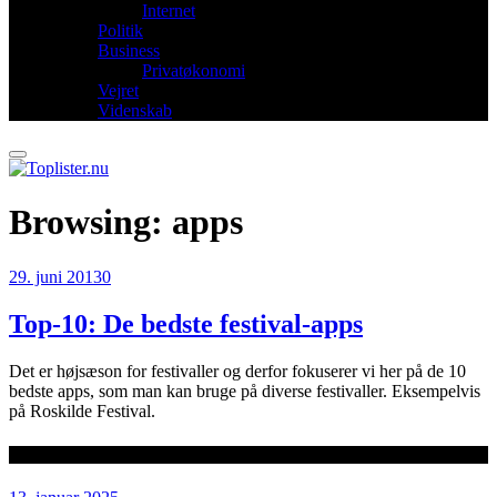
Internet
Politik
Business
Privatøkonomi
Vejret
Videnskab
Browsing:
apps
29. juni 2013
0
Top-10: De bedste festival-apps
Det er højsæson for festivaller og derfor fokuserer vi her på de 10
bedste apps, som man kan bruge på diverse festivaller. Eksempelvis
på Roskilde Festival.
Seneste artikler