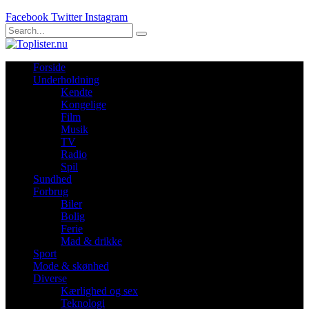
Facebook
Twitter
Instagram
Forside
Underholdning
Kendte
Kongelige
Film
Musik
TV
Radio
Spil
Sundhed
Forbrug
Biler
Bolig
Ferie
Mad & drikke
Sport
Mode & skønhed
Diverse
Kærlighed og sex
Teknologi