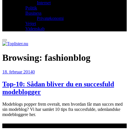
Internet
Politik
Business
Privatøkonomi
Vejret
Videnskab
Browsing:
fashionblog
18. februar 2014
0
Top-10: Sådan bliver du en succesfuld
modeblogger
Modeblogs popper frem overalt, men hvordan får man succes med
sin modeblog? Vi har samlet 10 tips fra succesfulde, udenlandske
modebloggere her.
Seneste artikler