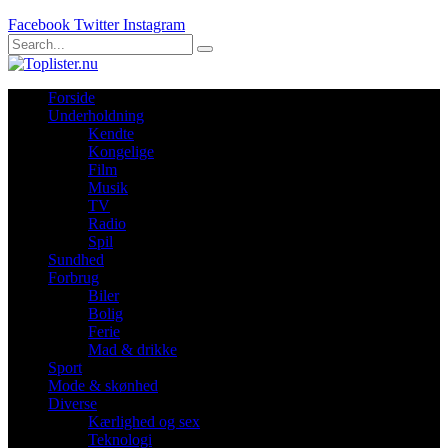
Facebook
Twitter
Instagram
Forside
Underholdning
Kendte
Kongelige
Film
Musik
TV
Radio
Spil
Sundhed
Forbrug
Biler
Bolig
Ferie
Mad & drikke
Sport
Mode & skønhed
Diverse
Kærlighed og sex
Teknologi