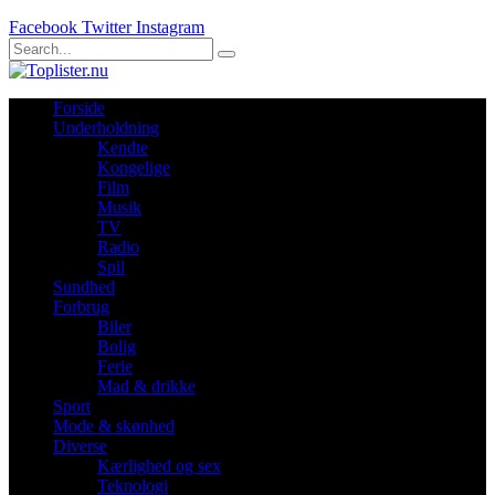
Facebook
Twitter
Instagram
Forside
Underholdning
Kendte
Kongelige
Film
Musik
TV
Radio
Spil
Sundhed
Forbrug
Biler
Bolig
Ferie
Mad & drikke
Sport
Mode & skønhed
Diverse
Kærlighed og sex
Teknologi