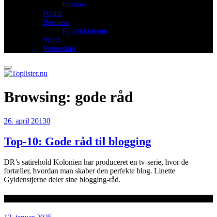
Internet
Politik
Business
Privatøkonomi
Vejret
Videnskab
Browsing:
gode råd
26. april 2013
0
Top-10: Gode råd til blogging
DR’s satirehold Kolonien har produceret en tv-serie, hvor de
fortæller, hvordan man skaber den perfekte blog. Linette
Gyldenstjerne deler sine blogging-råd.
Seneste artikler