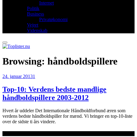
Internet
Politik
Business
Privatøkonomi
Vejret
Videnskab
Browsing:
håndboldspillere
24. januar 2013
1
Top-10: Verdens bedste mandlige
håndboldspillere 2003-2012
Hvert år uddeler Det Internationale Håndboldforbund æren som
verdens bedste håndboldspiller for mænd. Vi bringer en top-10-liste
over de sidste ti års vindere.
Seneste artikler