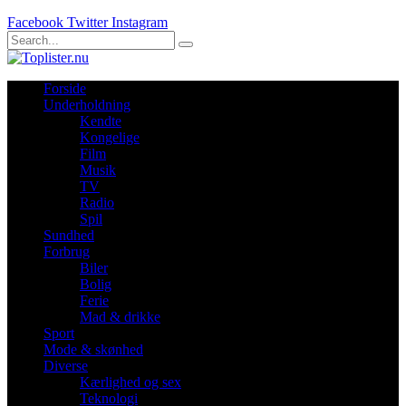
Facebook
Twitter
Instagram
Forside
Underholdning
Kendte
Kongelige
Film
Musik
TV
Radio
Spil
Sundhed
Forbrug
Biler
Bolig
Ferie
Mad & drikke
Sport
Mode & skønhed
Diverse
Kærlighed og sex
Teknologi