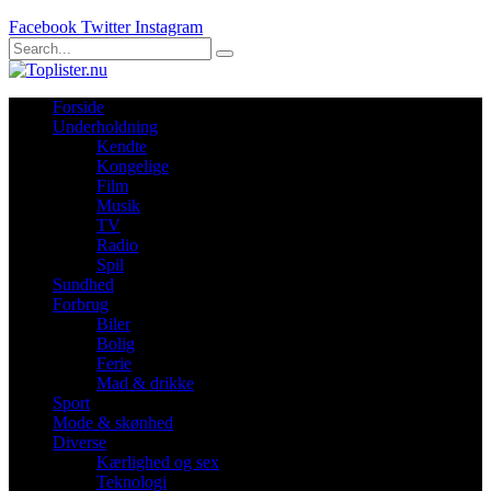
Facebook
Twitter
Instagram
Forside
Underholdning
Kendte
Kongelige
Film
Musik
TV
Radio
Spil
Sundhed
Forbrug
Biler
Bolig
Ferie
Mad & drikke
Sport
Mode & skønhed
Diverse
Kærlighed og sex
Teknologi