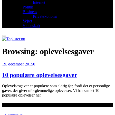
Internet
Politik
Business
Privatøkonomi
Vejret
Videnskab
Browsing:
oplevelsesgaver
19. december 2015
0
10 populære oplevelsesgaver
Oplevelsesgaver er populære som aldrig før, fordi det er personlige
gaver, der giver uforglemmelige oplevelser. Vi har samlet 10
populære oplevelser her.
Seneste artikler