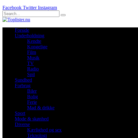
Facebook
Twitter
Instagram
Forside
Underholdning
Kendte
Kongelige
Film
Musik
TV
Radio
Spil
Sundhed
Forbrug
Biler
Bolig
Ferie
Mad & drikke
Sport
Mode & skønhed
Diverse
Kærlighed og sex
Teknologi