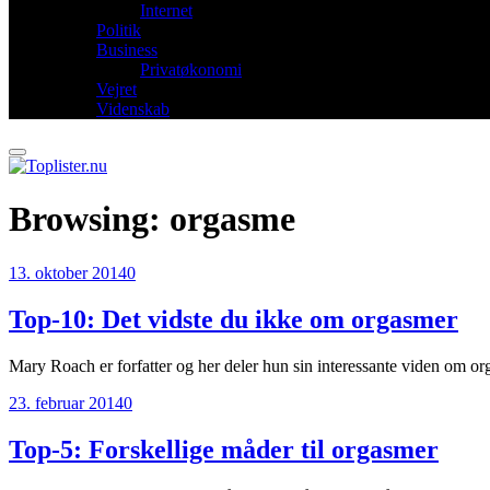
Internet
Politik
Business
Privatøkonomi
Vejret
Videnskab
Browsing:
orgasme
13. oktober 2014
0
Top-10: Det vidste du ikke om orgasmer
Mary Roach er forfatter og her deler hun sin interessante viden om 
23. februar 2014
0
Top-5: Forskellige måder til orgasmer