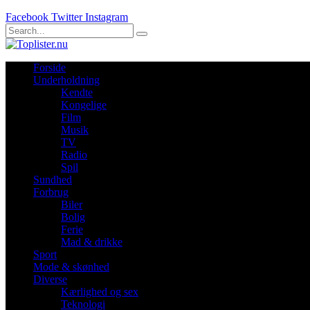
Facebook
Twitter
Instagram
Forside
Underholdning
Kendte
Kongelige
Film
Musik
TV
Radio
Spil
Sundhed
Forbrug
Biler
Bolig
Ferie
Mad & drikke
Sport
Mode & skønhed
Diverse
Kærlighed og sex
Teknologi