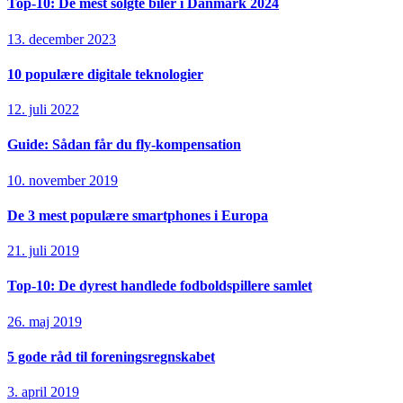
Top-10: De mest solgte biler i Danmark 2024
13. december 2023
10 populære digitale teknologier
12. juli 2022
Guide: Sådan får du fly-kompensation
10. november 2019
De 3 mest populære smartphones i Europa
21. juli 2019
Top-10: De dyrest handlede fodboldspillere samlet
26. maj 2019
5 gode råd til foreningsregnskabet
3. april 2019