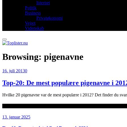
Internet
Politik
Business
Privatøkonomi
Vejret
Videnskab
Browsing:
pigenavne
16. juli 2013
0
Top-20: De mest populære pigenavne i 201
Hvilke 20 pigenavne var de mest populære i 2012? Det finder du svaret
Seneste artikler
13. januar 2025