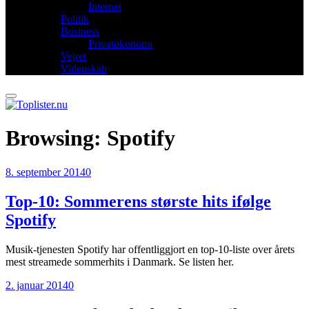
Internet
Politik
Business
Privatøkonomi
Vejret
Videnskab
Browsing:
Spotify
8. september 2014
0
Top-10: Sommerens største hits ifølge
Spotify
Musik-tjenesten Spotify har offentliggjort en top-10-liste over årets
mest streamede sommerhits i Danmark. Se listen her.
2. januar 2014
0