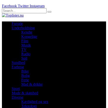
Facebook
Twitter
Instagram
Forside
Underholdning
Kendte
Kongelige
Film
Musik
TV
Radio
Spil
Sundhed
Forbrug
Biler
Bolig
Ferie
Mad & drikke
Sport
Mode & skønhed
Diverse
Kærlighed og sex
Teknologi