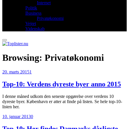
Internet
Politik
Business
Privatøkonomi
Vejret
Videnskab
Browsing:
Privatøkonomi
20. marts 2015
1
Top-10: Verdens dyreste byer anno 2015
I denne måned udkom den seneste opgørelse over verdens 10
dyreste byer. København er atter at finde på listen. Se hele top-10-
listen her.
10. januar 2013
0
Top-10: Her findes Danmarks dårligste