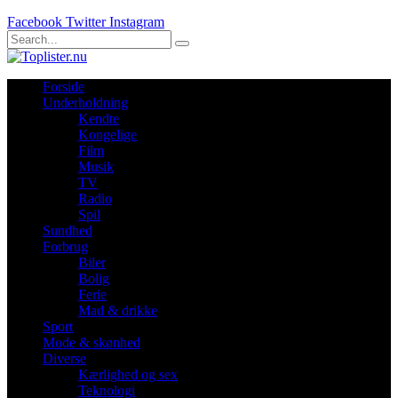
Facebook
Twitter
Instagram
Forside
Underholdning
Kendte
Kongelige
Film
Musik
TV
Radio
Spil
Sundhed
Forbrug
Biler
Bolig
Ferie
Mad & drikke
Sport
Mode & skønhed
Diverse
Kærlighed og sex
Teknologi