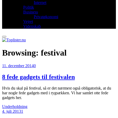
Internet
Politik
Business
Privatøkonomi
Vejret
Videnskab
Browsing:
festival
11. december 2014
0
8 fede gadgets til festivalen
Hvis du skal på festival, så er det nærmest også obligatorisk, at du
har nogle fede gadgets med i rygsækken. Vi har samlet otte fede
gadgets her.
Underholdning
4. juli 2013
1