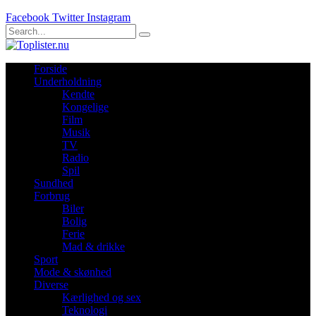
Facebook
Twitter
Instagram
Forside
Underholdning
Kendte
Kongelige
Film
Musik
TV
Radio
Spil
Sundhed
Forbrug
Biler
Bolig
Ferie
Mad & drikke
Sport
Mode & skønhed
Diverse
Kærlighed og sex
Teknologi