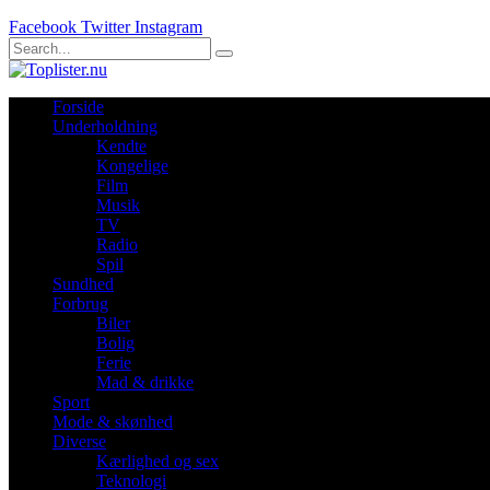
Facebook
Twitter
Instagram
Forside
Underholdning
Kendte
Kongelige
Film
Musik
TV
Radio
Spil
Sundhed
Forbrug
Biler
Bolig
Ferie
Mad & drikke
Sport
Mode & skønhed
Diverse
Kærlighed og sex
Teknologi