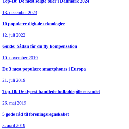
Top-10: De mest solgte biler i Danmark 2024
13. december 2023
10 populære digitale teknologier
12. juli 2022
Guide: Sådan får du fly-kompensation
10. november 2019
De 3 mest populære smartphones i Europa
21. juli 2019
Top-10: De dyrest handlede fodboldspillere samlet
26. maj 2019
5 gode råd til foreningsregnskabet
3. april 2019