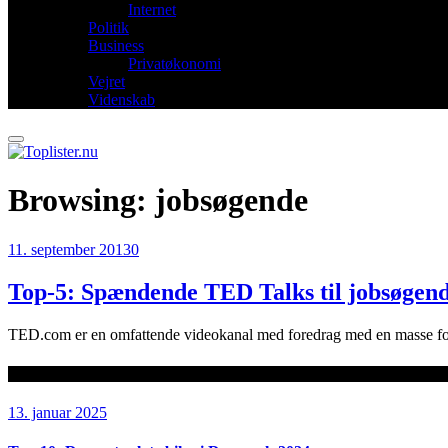
Internet
Politik
Business
Privatøkonomi
Vejret
Videnskab
Browsing:
jobsøgende
11. september 2013
0
Top-5: Spændende TED Talks til jobsøgen
TED.com er en omfattende videokanal med foredrag med en masse for
Seneste artikler
13. januar 2025