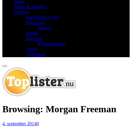
Sport
Mode & skønhed
Diverse
Kærlighed og sex
Teknologi
Internet
Politik
Business
Privatøkonomi
Vejret
Videnskab
Browsing:
Morgan Freeman
4. september 2014
0