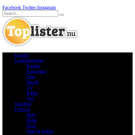
Facebook
Twitter
Instagram
Forside
Underholdning
Kendte
Kongelige
Film
Musik
TV
Radio
Spil
Sundhed
Forbrug
Biler
Bolig
Ferie
Mad & drikke