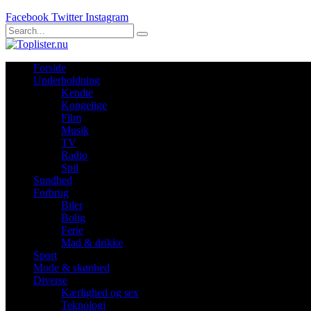
Facebook
Twitter
Instagram
Forside
Underholdning
Kendte
Kongelige
Film
Musik
TV
Radio
Spil
Sundhed
Forbrug
Biler
Bolig
Ferie
Mad & drikke
Sport
Mode & skønhed
Diverse
Kærlighed og sex
Teknologi