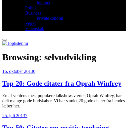
Internet
Politik
Business
Privatøkonomi
Vejret
Videnskab
Browsing:
selvudvikling
16. oktober 2013
0
Top-20: Gode citater fra Oprah Winfrey
En af verdens mest populære talkshow-værter, Oprah Winfrey, har
delt mange gode budskaber. Vi har samlet 20 gode citater fra hendes
læber her.
25. juli 2013
7
Top-50: Citater om positiv tænkning