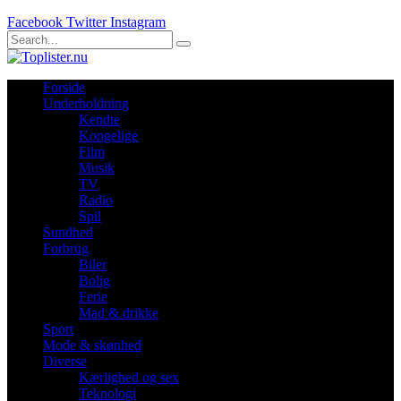
Facebook
Twitter
Instagram
Forside
Underholdning
Kendte
Kongelige
Film
Musik
TV
Radio
Spil
Sundhed
Forbrug
Biler
Bolig
Ferie
Mad & drikke
Sport
Mode & skønhed
Diverse
Kærlighed og sex
Teknologi