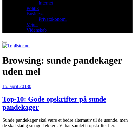
Internet
Politik
Business
Privatøkonomi
Vejret
Videnskab
Browsing:
sunde pandekager
uden mel
15. april 2013
0
Top-10: Gode opskrifter på sunde
pandekager
Sunde pandekager skal være et bedre alternativ til de usunde, men
de skal stadig smage lækkert. Vi har samlet ti opskrifter her.