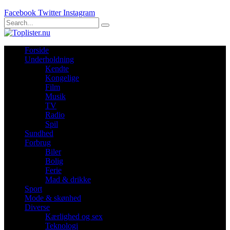
Facebook
Twitter
Instagram
Forside
Underholdning
Kendte
Kongelige
Film
Musik
TV
Radio
Spil
Sundhed
Forbrug
Biler
Bolig
Ferie
Mad & drikke
Sport
Mode & skønhed
Diverse
Kærlighed og sex
Teknologi