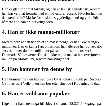
Han er glad for ordet faktisk, og han er faktisk pæredansk, selvom
han har valgt at fremstå med en indvandrer-accent. Hvorfor han gør
det, tænker du? Måske for at skille sig yderligere ud og virke lidt
hårdere end han er i virkeligheden.
4. Han er ikke mange-millionær
Med mindre at han har arvet en masse penge, er han ikke mange-
millionær. Han er kun 21 år, og selvom han allerede har opnået stor
succes, bliver du ikke millionær på så kort tid som musiker i
Danmark. Så desværre. Du skal ikke regne med at han overfører en
million på MobilePay, selvom han synger det.
5. Han kommer fra denne by
Han kommer fra den lille sydjyske by Andkjær, og gik på Rosborg
Gymnasium i Vejle, men han bor efter sigende i København i dag.
6. Han er voldsomt populær
Lige nu er hans tre mega-hits blevet streamet 28.321.508 gange på