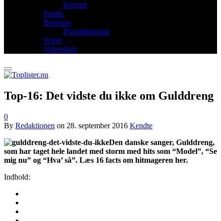
Internet
Politik
Business
Privatøkonomi
Vejret
Videnskab
Top-16: Det vidste du ikke om Gulddreng
0
By
Redaktionen
on
28. september 2016
Kendte
Den danske sanger, Gulddreng,
som har taget hele landet med storm med hits som “Model”, “Se
mig nu” og “Hva’ så”. Læs 16 facts om hitmageren her.
Indhold: