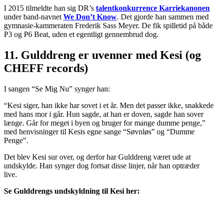
I 2015 tilmeldte han sig DR’s
talentkonkurrence Karriekanonen
under band-navnet
We Don’t Know
. Det gjorde han sammen med
gymnasie-kammeraten Frederik Sass Meyer. De fik spilletid på både
P3 og P6 Beat, uden et egentligt gennembrud dog.
11. Gulddreng er uvenner med Kesi (og
CHEFF records)
I sangen “Se Mig Nu” synger han:
“Kesi siger, han ikke har sovet i et år. Men det passer ikke, snakkede
med hans mor i går. Hun sagde, at han er doven, sagde han sover
længe. Går for meget i byen og bruger for mange dumme penge,”
med henvisninger til Kesis egne sange “Søvnløs” og “Dumme
Penge”.
Det blev Kesi sur over, og derfor har Gulddreng været ude at
undskylde. Han synger dog fortsat disse linjer, når han optræder
live.
Se Gulddrengs undskyldning til Kesi her: