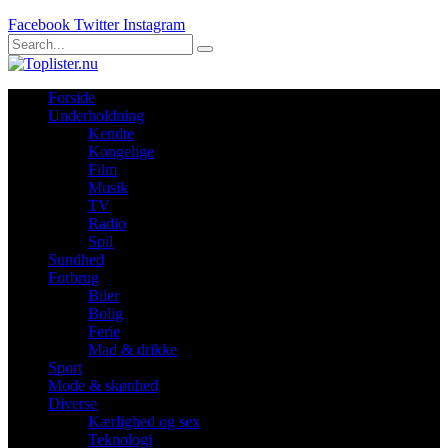
Facebook
Twitter
Instagram
Forside
Underholdning
Kendte
Kongelige
Film
Musik
TV
Radio
Spil
Sundhed
Forbrug
Biler
Bolig
Ferie
Mad & drikke
Sport
Mode & skønhed
Diverse
Kærlighed og sex
Teknologi