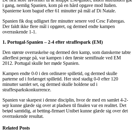
i gang, nemlig Spanien, kom på en hård opgave mod Italien.
Spanierne kom bagud efter 61 minutter på mål af Di Natale.
Spanien fik dog udlignet fire minutter senere ved Cesc Fabregas.
Der faldt ikke flere mål i opgøret, og dermed endte kampen
overraskende 1-1.
1. Portugal-Spanien – 2-4 efter straffespark (EM)
Den største overraskelse og dermed den kamp, som danskerne tabte
allerflest penge på, var kampen i den første semifinale ved EM
2012. Portugal skulle her møde Spanien.
Kampen endte 0-0 i den ordinære spilletid, og dermed skulle
parterne ud i forlænget spilletid. Her stod stadig 0-0 efter 120
minutter samlet set, og dermed skulle holdene ud i
straffesparkskonkurrence.
Spanien var skarpest i denne disciplin, hvor de med en samlet 4-2-
sejr kunne glæde sig over at pladsen til finalen var en realitet. Det
betød samtidig, at betting-firmaet Unibet kunne glæde sig over det
overraskende resultat.
Related
Posts