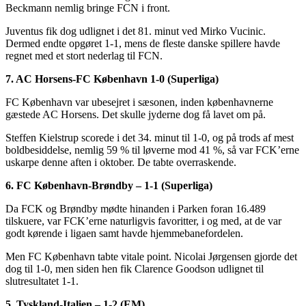
Beckmann nemlig bringe FCN i front.
Juventus fik dog udlignet i det 81. minut ved Mirko Vucinic.
Dermed endte opgøret 1-1, mens de fleste danske spillere havde
regnet med et stort nederlag til FCN.
7. AC Horsens-FC København 1-0 (Superliga)
FC København var ubesejret i sæsonen, inden københavnerne
gæstede AC Horsens. Det skulle jyderne dog få lavet om på.
Steffen Kielstrup scorede i det 34. minut til 1-0, og på trods af mest
boldbesiddelse, nemlig 59 % til løverne mod 41 %, så var FCK’erne
uskarpe denne aften i oktober. De tabte overraskende.
6. FC København-Brøndby – 1-1 (Superliga)
Da FCK og Brøndby mødte hinanden i Parken foran 16.489
tilskuere, var FCK’erne naturligvis favoritter, i og med, at de var
godt kørende i ligaen samt havde hjemmebanefordelen.
Men FC København tabte vitale point. Nicolai Jørgensen gjorde det
dog til 1-0, men siden hen fik Clarence Goodson udlignet til
slutresultatet 1-1.
5. Tyskland-Italien – 1-2 (EM)