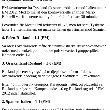
EM-favoritterne fra Tyskland fik store problemer mod Italien under
EM 2012. Med to mål af den kontroversielle angriber Mario
Balotelli var italienerne nemlig foran 0-2 efter bare 36 minutter.
I overtiden fik Mesut Özil reduceret til 1-2, men for sent. Tyskerne
tabte 1-2 i semifinalen, og måtte se Italien gå i finalen mod Spanien.
4. Polen-Rusland – 1-1 (EM)
Særdeles overraskende måtte det teknisk stærke Rusland-mandskab
nøjes med et enkelt point mod de polske værter i gruppespillet.
Kampen endte 1-1.
3. Grækenland-Rusland – 1-0 (EM)
Rusland placerer sig også på tredjepladsen i form af deres
overraskende nederlag til de tidligere EM-vindere, Grækenland.
Efter 45 minutter fik Georgios Karagounis nettet, og pludselig var
Rusland paralyseret. Kampen endte 1-0 og Rusland røg ud af EM
2012 inden slutspillet.
2. Spanien-Italien – 1-1 (EM)
De helt store favoritter til at snuppe EM-guldet, inden slutrunden gik