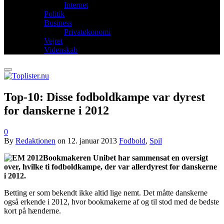
Internet
Politik
Business
Privatøkonomi
Vejret
Videnskab
Top-10: Disse fodboldkampe var dyrest
for danskerne i 2012
0
By
Redaktionen
on
12. januar 2013
Fodbold
,
Spil
Bookmakeren Unibet har sammensat en oversigt
over, hvilke ti fodboldkampe, der var allerdyrest for danskerne
i 2012.
Betting er som bekendt ikke altid lige nemt. Det måtte danskerne
også erkende i 2012, hvor bookmakerne af og til stod med de bedste
kort på hænderne.