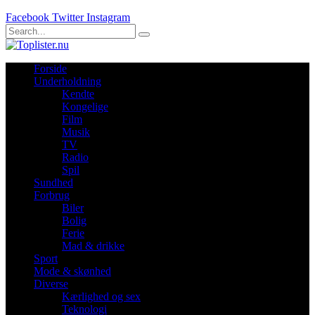
Facebook
Twitter
Instagram
Forside
Underholdning
Kendte
Kongelige
Film
Musik
TV
Radio
Spil
Sundhed
Forbrug
Biler
Bolig
Ferie
Mad & drikke
Sport
Mode & skønhed
Diverse
Kærlighed og sex
Teknologi