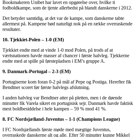
Bookmakeren Unibet har lavet en opgørelse over, hvilke ti
fodboldkampe, som de tjente allerbedst på blandt danskerne i 2012.
Det betyder samtidig, at det var de kampe, som danskerne tabte
allermest på. Kampene bød naturligt nok på en række overraskende
resultater.
10. Tjekkiet-Polen – 1-0 (EM)
Tjekkiet endte med at vinde 1-0 mod Polen, på trods af at
værtsnationen havde masser af chancer i første halvleg. Tjekkerne
endte med at spille på førstepladsen i EM’s gruppe A.
9. Danmark-Portugal – 2-3 (EM)
Portugiserne kom foran 0-2 på mål af Pepe og Postiga. Herefter fik
Bendtner scoret før første halvlegs afslutning.
I anden halvleg var Bendtner atter på pletten, men i de døende
minutter fik Varela sikret en portugisisk sejr. Danmark havde faktisk
mest boldbesiddelse i hele kampen – 59 % mod 41 %.
8. FC Nordsjælland-Juventus – 1-1 (Champions League)
I FC Nordsjællands første møde med mægtige Juventus,
overraskede danskerne alt og alle. Efter 50 minutter kunne Mikkel