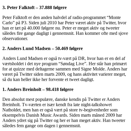
3. Peter Falktoft – 37.888 følgere
Peter Falktoft er den anden halvdel af radio-programmet “Monte
Carlo” på P3. Siden juli 2010 har Peter været aktiv på Twitter, hvor
han er tæt på 40.000 følgere nu. Peter er meget aktiv og tweeter
således fire gange dagligt i gennemsnit. Han kommer ofte med sjove
observationer.
2. Anders Lund Madsen – 50.469 følgere
Anders Lund Madsen er også tv-vært på DR, hvor han er en del af
værtsholdet i det nye program “Søndag Live”. Her står han primært
for at quizze med deltagerne sammen med Signe Molde. Anders har
været på Twitter siden marts 2009, og hans aktivitet varierer meget,
så du kan heller ikke her forvente et tweet dagligt.
1. Anders Breinholt – 98.418 følgere
Den absolut mest populære, danske kendis på Twitter er Anders
Breinholt. Tv-værten er især kendt fra late night-talkshowet
Natholdet, men han er også vært på store tv-begivenheder som
eksempelvis Danish Music Awards. Siden marts måned 2009 har
Anders ydret sig på Twitter og her er han meget aktiv. Han tweeter
således fem gange om dagen i gennemsnit.