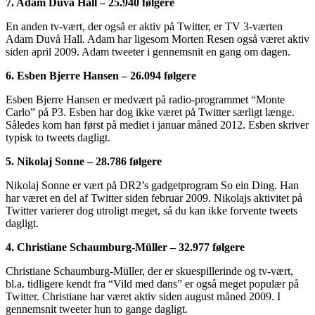
7. Adam Duvå Hall – 25.940 følgere
En anden tv-vært, der også er aktiv på Twitter, er TV 3-værten
Adam Duvå Hall. Adam har ligesom Morten Resen også været aktiv
siden april 2009. Adam tweeter i gennemsnit en gang om dagen.
6. Esben Bjerre Hansen – 26.094 følgere
Esben Bjerre Hansen er medvært på radio-programmet “Monte
Carlo” på P3. Esben har dog ikke været på Twitter særligt længe.
Således kom han først på mediet i januar måned 2012. Esben skriver
typisk to tweets dagligt.
5. Nikolaj Sonne – 28.786 følgere
Nikolaj Sonne er vært på DR2’s gadgetprogram So ein Ding. Han
har været en del af Twitter siden februar 2009. Nikolajs aktivitet på
Twitter varierer dog utroligt meget, så du kan ikke forvente tweets
dagligt.
4. Christiane Schaumburg-Müller – 32.977 følgere
Christiane Schaumburg-Müller, der er skuespillerinde og tv-vært,
bl.a. tidligere kendt fra “Vild med dans” er også meget populær på
Twitter. Christiane har været aktiv siden august måned 2009. I
gennemsnit tweeter hun to gange dagligt.