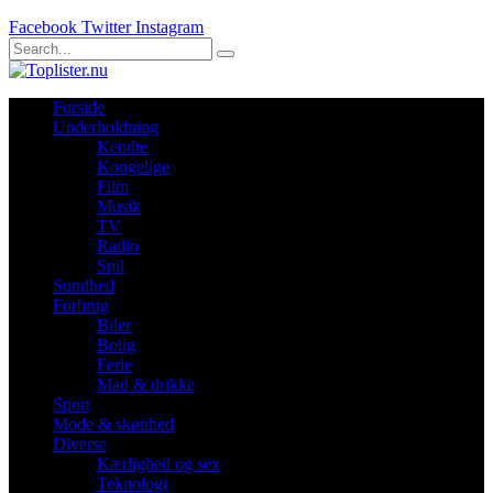
Facebook
Twitter
Instagram
Forside
Underholdning
Kendte
Kongelige
Film
Musik
TV
Radio
Spil
Sundhed
Forbrug
Biler
Bolig
Ferie
Mad & drikke
Sport
Mode & skønhed
Diverse
Kærlighed og sex
Teknologi