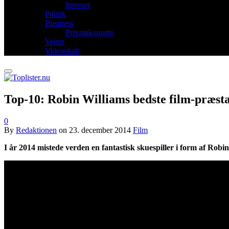
Internet
Politik
Business
Privatøkonomi
Vejret
Videnskab
Top-10: Robin Williams bedste film-præst
0
By
Redaktionen
on
23. december 2014
Film
I år 2014 mistede verden en fantastisk skuespiller i form af Rob