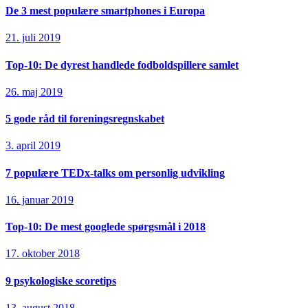
De 3 mest populære smartphones i Europa
21. juli 2019
Top-10: De dyrest handlede fodboldspillere samlet
26. maj 2019
5 gode råd til foreningsregnskabet
3. april 2019
7 populære TEDx-talks om personlig udvikling
16. januar 2019
Top-10: De mest googlede spørgsmål i 2018
17. oktober 2018
9 psykologiske scoretips
13. august 2018