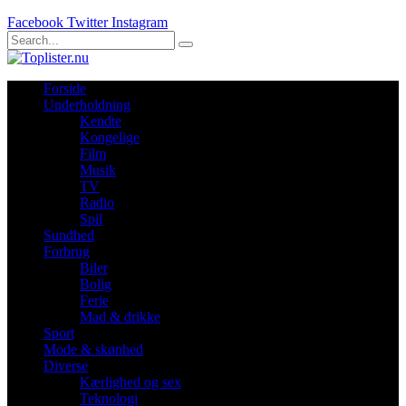
Facebook
Twitter
Instagram
Forside
Underholdning
Kendte
Kongelige
Film
Musik
TV
Radio
Spil
Sundhed
Forbrug
Biler
Bolig
Ferie
Mad & drikke
Sport
Mode & skønhed
Diverse
Kærlighed og sex
Teknologi