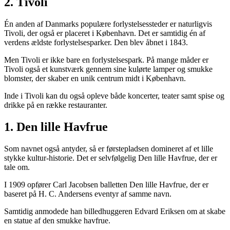
2. Tivoli
Én anden af Danmarks populære forlystelsessteder er naturligvis
Tivoli, der også er placeret i København. Det er samtidig én af
verdens ældste forlystelsesparker. Den blev åbnet i 1843.
Men Tivoli er ikke bare en forlystelsespark. På mange måder er
Tivoli også et kunstværk gennem sine kulørte lamper og smukke
blomster, der skaber en unik centrum midt i København.
Inde i Tivoli kan du også opleve både koncerter, teater samt spise og
drikke på en række restauranter.
1. Den lille Havfrue
Som navnet også antyder, så er førstepladsen domineret af et lille
stykke kultur-historie. Det er selvfølgelig Den lille Havfrue, der er
tale om.
I 1909 opfører Carl Jacobsen balletten Den lille Havfrue, der er
baseret på H. C. Andersens eventyr af samme navn.
Samtidig anmodede han billedhuggeren Edvard Eriksen om at skabe
en statue af den smukke havfrue.