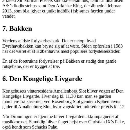
arkitekt Sir Norman Fosters smukke elefanthus, Dall Lindhardtsen
A/S’s flodhestehus samt Den Arktiske Ring, der åbnede i februar
2013, som bl.a. giver et unikt indblik i isbjørnes færden under
vandet.
7. Bakken
Verdens ældste forlystelsespark. Det er netop, hvad
Dyrehavsbakken kan bryste sig af at være. Siden opførslen i 1583
har det været et af Københavns mest populære forlystelsessteder.
Én af de foretrukne forlystelser på Bakken er stadig den gamle
rutsjebane, der er bygget af træ.
6. Den Kongelige Livgarde
Kongehusets vinterresidens Amalienborg Slot bliver vogtet af Den
Kongelige Livgarde. Hver dag kl. 11.30 kan man se garden
marchere fra kasernen ved Rosenborg Slot gennem Københavns
gader til Amalienborg Slot, hvor vagtskiftet indtræder præcis kl. 12.
Når Dronningen er hjemme bliver Livgarden akkompagneret af
musikkorpset. Samtidig bliver flaget hejst over Christian IX’s Palæ,
også kendt som Schacks Palæ.