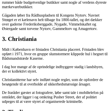
rummer både budgetvenlige butikker samt nogle af verdens dyreste
mærkevarebutikker.
Gågaden løber fra Rådhuspladsen til Kongens Nytorv. Navnet
Strøget er et kælenavn helt tilbage fra 1800-tallet, og det dækker
over gaderne Frederiksberggade, Nygade, Vimmelskaftet og
Østergade samt torvene Nytorv, Gammeltorv og Amagertorv.
3. Christiania
Midt i København er fristaden Christiania placeret. Fristaden blev
opført i 1971, hvor en gruppe slumstormere klippede hul i hegnet til
Bådsmandstræde Kaserne.
I dag bor mange af de oprindelige indbyggere stadig i landsbyen,
der er kollektivt styret.
Christianitterne har selv indført nogle regler, som de opfordrer de
besøgende til at overholde af sikkerhedsmæssige årsager.
De fraråder gæster at fotografere, løbe samt tale i mobiltelefon på
området, der ligger i og omkring Pusher Street, der af politiet
udpeges til at være styret af organiserede kriminelle.