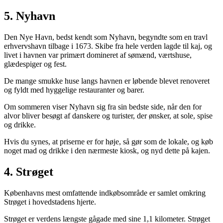
5. Nyhavn
Den Nye Havn, bedst kendt som Nyhavn, begyndte som en travl
erhvervshavn tilbage i 1673. Skibe fra hele verden lagde til kaj, og
livet i havnen var primært domineret af sømænd, værtshuse,
glædespiger og fest.
De mange smukke huse langs havnen er løbende blevet renoveret
og fyldt med hyggelige restauranter og barer.
Om sommeren viser Nyhavn sig fra sin bedste side, når den for
alvor bliver besøgt af danskere og turister, der ønsker, at sole, spise
og drikke.
Hvis du synes, at priserne er for høje, så gør som de lokale, og køb
noget mad og drikke i den nærmeste kiosk, og nyd dette på kajen.
4. Strøget
Københavns mest omfattende indkøbsområde er samlet omkring
Strøget i hovedstadens hjerte.
Strøget er verdens længste gågade med sine 1,1 kilometer. Strøget