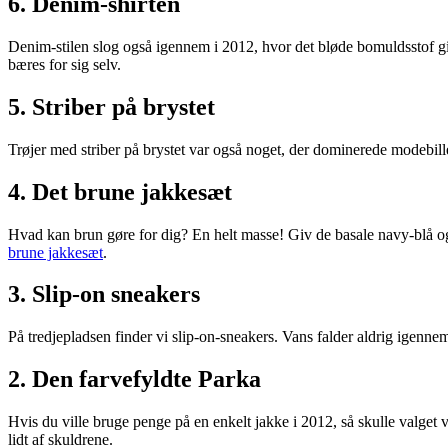
6. Denim-shirten
Denim-stilen slog også igennem i 2012, hvor det bløde bomuldsstof g
bæres for sig selv.
5. Striber på brystet
Trøjer med striber på brystet var også noget, der dominerede modebil
4. Det brune jakkesæt
Hvad kan brun gøre for dig? En helt masse! Giv de basale navy-blå og 
brune jakkesæt
.
3. Slip-on sneakers
På tredjepladsen finder vi slip-on-sneakers. Vans falder aldrig igenne
2. Den farvefyldte Parka
Hvis du ville bruge penge på en enkelt jakke i 2012, så skulle valget 
lidt af skuldrene.