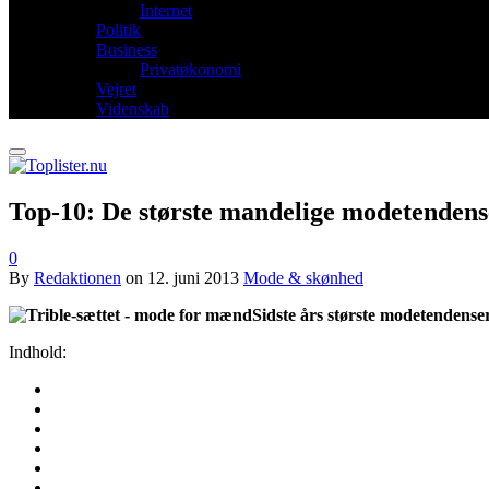
Internet
Politik
Business
Privatøkonomi
Vejret
Videnskab
Top-10: De største mandelige modetendens
0
By
Redaktionen
on
12. juni 2013
Mode & skønhed
Sidste års største modetendens
Indhold: