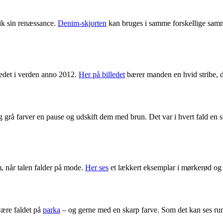
ik sin renæssance.
Denim-skjorten
kan bruges i samme forskellige samm
ledet i verden anno 2012.
Her på billedet
bærer manden en hvid stribe, d
grå farver en pause og udskift dem med brun. Det var i hvert fald en si
m, når talen falder på mode.
Her ses
et lækkert eksemplar i mørkerød og C
være faldet på
parka
– og gerne med en skarp farve. Som det kan ses ru