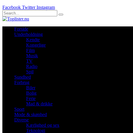
Facebook
Twitter
Instagram
Forside
Underholdning
Kendte
Kongelige
Film
Musik
TV
Radio
Spil
Sundhed
Forbrug
Biler
Bolig
Ferie
Mad & drikke
Sport
Mode & skønhed
Diverse
Kærlighed og sex
Teknologi