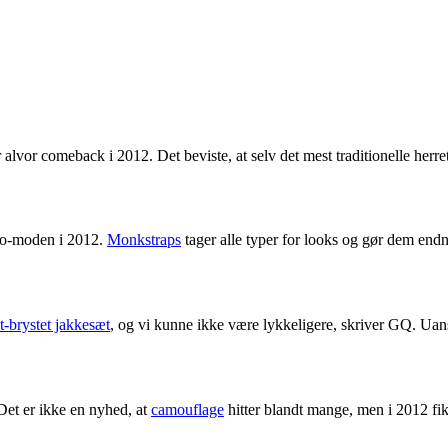
r alvor comeback i 2012. Det beviste, at selv det mest traditionelle herr
sko-moden i 2012.
Monkstraps
tager alle typer for looks og gør dem end
t-brystet jakkesæt
, og vi kunne ikke være lykkeligere, skriver GQ. Uans
Det er ikke en nyhed, at
camouflage
hitter blandt mange, men i 2012 fik